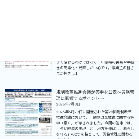
に、実務に役立つ知識を全3回で学ぶセミナー
です。第2 […]
【26年8月1日から】育児休業等給付の
申請手続きが見直されます
2026年7月16日
厚生労働省より、令和8年8月1日から育児休業
等給付の申請手続きが見直されることが公表さ
れました。今回の見直しは、制度そのものが大
きく変わるわけではなく、申請時の書類や手続
きの簡素化・見直しが中心です。事業主の皆さ
まが押さ […]
規制改革推進会議が答申を公表～労務管
理に影響するポイント～
2026年7月8日
2026年6月29日に開催された第28回規制改革
推進会議において、「規制改革推進に関する答
申（案）」が示されました。今回の答申では、
「強い経済の実現」と「地方を伸ばし、暮らし
を守る」の2つを柱として、労務管理に関わる