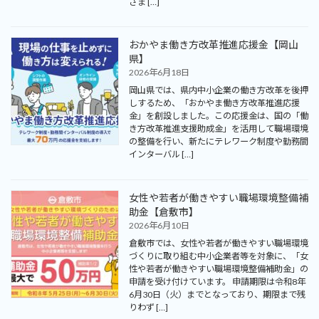
さま […]
おかやま働き方改革推進応援金【岡山
県】
2026年6月18日
岡山県では、県内中小企業の働き方改革を後押
しするため、「おかやま働き方改革推進応援
金」を創設しました。この応援金は、国の「働
き方改革推進支援助成金」を活用して職場環境
の整備を行い、新たにテレワーク制度や勤務間
インターバル […]
女性や若者が働きやすい職場環境整備補
助金【倉敷市】
2026年6月10日
倉敷市では、女性や若者が働きやすい職場環境
づくりに取り組む中小企業者等を対象に、「女
性や若者が働きやすい職場環境整備補助金」の
申請を受け付けています。 申請期限は令和8年
6月30日（火）までとなっており、期限まで残
りわず […]