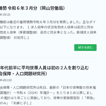
情勢 令和６年３月分（岡山労働局）
4年5月1日
働局は最近の雇用情勢令和６年３月分を発表しました。主なポイ
以下になります。 １ 求人倍率の状況有効求人倍率は前月と同水
効求人倍率（季節調整値） 前月と同水準となった。新規求人倍率
調整値） 対前月 […]
続きを読む
30 年代前半に平均世帯人員は初の 2 人を割り込む
会保障・人口問題研究所）
4年4月22日
会保障・人口問題研究所は先日、最新の「日本の世帯数の将来推
国推計）－令和 6（2024）年推計－」をとりまとめ公表しまし
この推計は５年ごとに実施しており、世帯の家族類型別（「単独」
のみ」「夫婦と子 […]