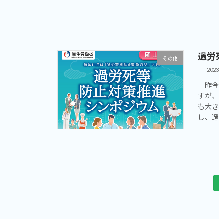
過労
その他
202
昨今、
すが、
も大き
し、過
投
稿