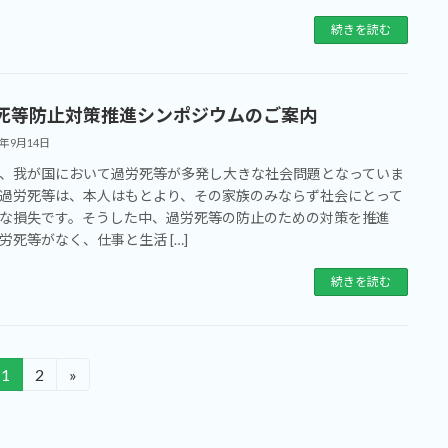
続きを読む
死等防止対策推進シンポジウムのご案内
3年9月14日
我が国において過労死等が多発し大きな社会問題となっていま
過労死等は、本人はもとより、その家族のみならず社会にとって
な損失です。そうした中、過労死等の防止のための対策を推進
労死等がなく、仕事と生活 […]
続きを読む
1
2
»
固
固
定
定
ペ
ペ