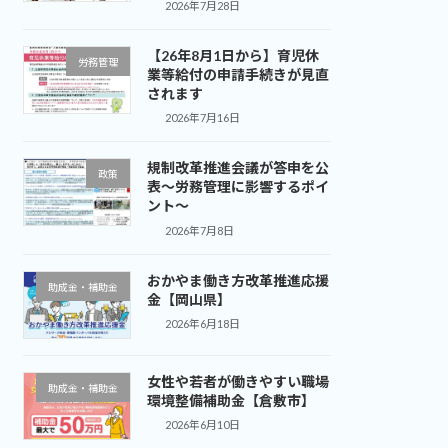
2026年7月28日
【26年8月1日から】育児休
労務管理
業等給付の申請手続きが見直
されます
2026年7月16日
規制改革推進会議が答申を公
政策
表～労務管理に影響するポイ
ント～
2026年7月8日
おかやま働き方改革推進応援
助成金・補助金
金【岡山県】
2026年6月18日
女性や若者が働きやすい職場
助成金・補助金
環境整備補助金【倉敷市】
2026年6月10日