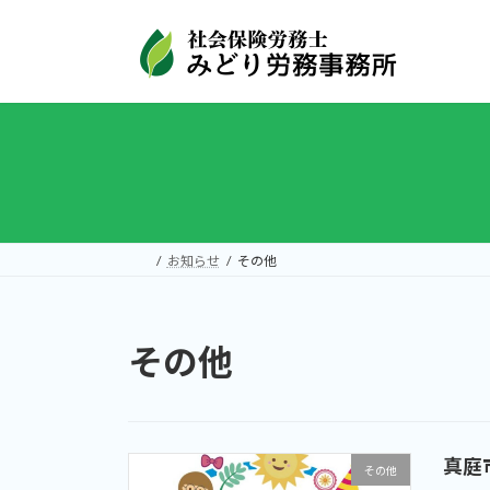
コ
ナ
ン
ビ
テ
ゲ
ン
ー
ツ
シ
へ
ョ
ス
ン
キ
に
ッ
移
プ
動
お知らせ
その他
その他
真庭
その他