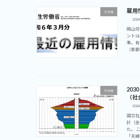
雇用
その他
202
岡山労
ントは
準。有
（季節
20
その他
（社
202
国立社
計（全
た。 
「夫婦