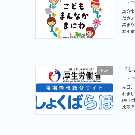
202
真庭市
だきま
集まり
わす貴
「し
その他
202
先日、
れまし
(時間
比較で